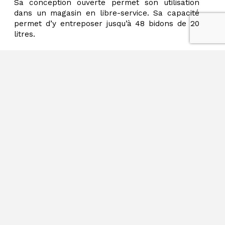
Sa conception ouverte permet son utilisation
dans un magasin en libre-service. Sa capacité
permet d’y entreposer jusqu’à 48 bidons de 20
litres.
Son extinction automatique intégrée protégera
efficacement contre les départs d’incendie et
évitera toute propagation dans le magasin.
Ce dispositif est nécessaire combien même les
locaux seraient équipés de sprinklers car la
diffusion d’eau ne ferais qu’aider à la expansion
des flammes.