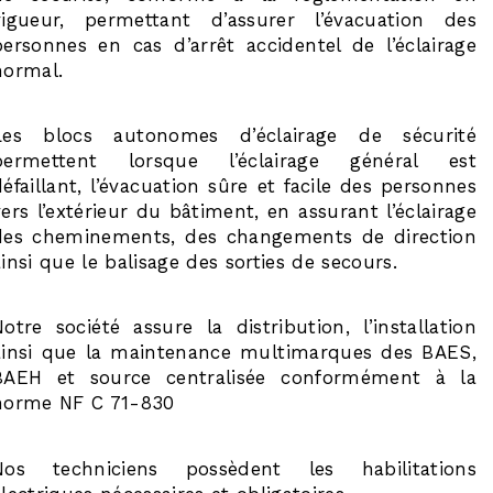
vigueur, permettant d’assurer l’évacuation des
personnes en cas d’arrêt accidentel de l’éclairage
normal.
Les blocs autonomes d’éclairage de sécurité
permettent lorsque l’éclairage général est
défaillant, l’évacuation sûre et facile des personnes
vers l’extérieur du bâtiment, en assurant l’éclairage
des cheminements, des changements de direction
ainsi que le balisage des sorties de secours.
Notre société assure la distribution, l’installation
ainsi que la maintenance multimarques des BAES,
BAEH et source centralisée conformément à la
norme NF C 71-830
Nos techniciens possèdent les habilitations