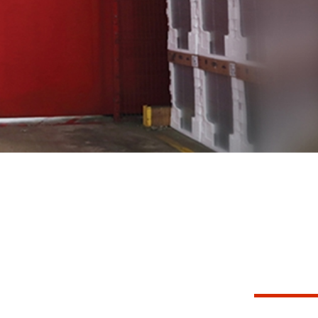
POR
COU