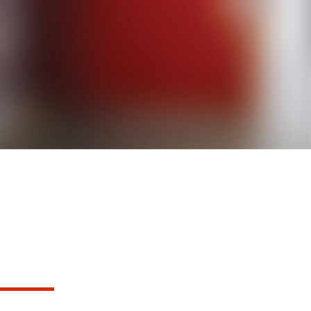
TES
PE-FEU