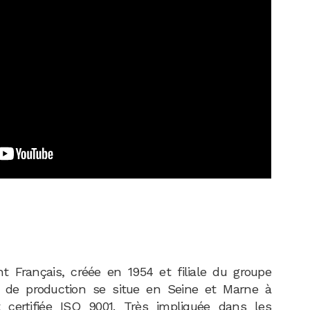
t Français, créée en 1954 et filiale du groupe
 de production se situe en Seine et Marne à
st certifiée ISO 9001. Très impliquée dans les