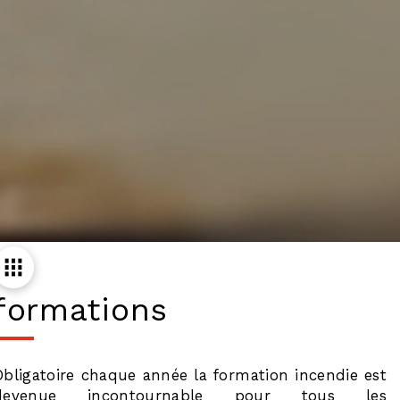
formations
Obligatoire chaque année la formation incendie est
devenue incontournable pour tous les