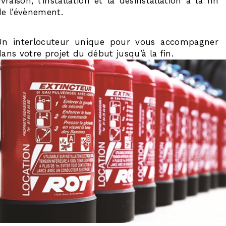
ivraison, l’installation et la désinstallation à la fin
de l’évènement.
Un interlocuteur unique pour vous accompagner
dans votre projet du début jusqu’à la fin.