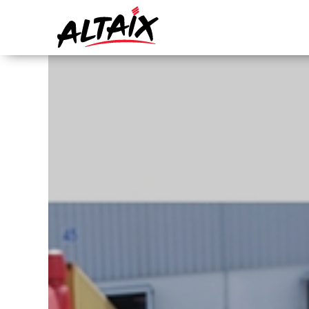
In
Métiers
by 3 Bees Online