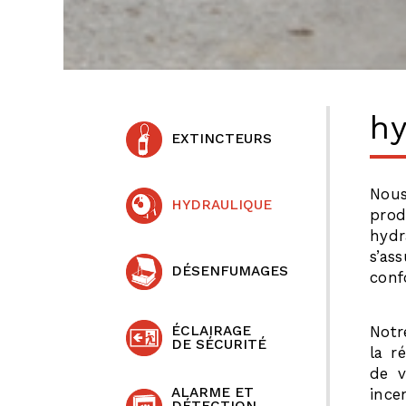
hy
EXTINCTEURS
Nou
HYDRAULIQUE
prod
hyd
s’a
DÉSENFUMAGES
conf
Notr
ÉCLAIRAGE
DE SÉCURITÉ
la r
de v
ALARME ET
ince